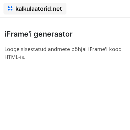
kalkulaatorid.net
iFrame'i generaator
Looge sisestatud andmete põhjal iFrame'i kood
HTML-is.