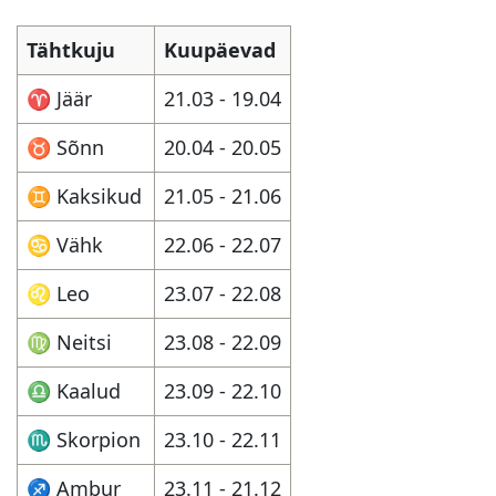
Tähtkuju
Kuupäevad
♈︎ Jäär
21.03 - 19.04
♉︎ Sõnn
20.04 - 20.05
♊︎ Kaksikud
21.05 - 21.06
♋︎ Vähk
22.06 - 22.07
♌︎ Leo
23.07 - 22.08
♍︎ Neitsi
23.08 - 22.09
♎︎ Kaalud
23.09 - 22.10
♏︎ Skorpion
23.10 - 22.11
♐︎ Ambur
23.11 - 21.12