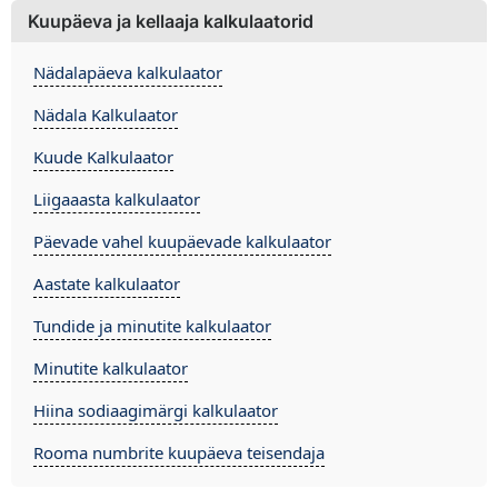
Kuupäeva ja kellaaja kalkulaatorid
Nädalapäeva kalkulaator
Nädala Kalkulaator
Kuude Kalkulaator
Liigaaasta kalkulaator
Päevade vahel kuupäevade kalkulaator
Aastate kalkulaator
Tundide ja minutite kalkulaator
Minutite kalkulaator
Hiina sodiaagimärgi kalkulaator
Rooma numbrite kuupäeva teisendaja