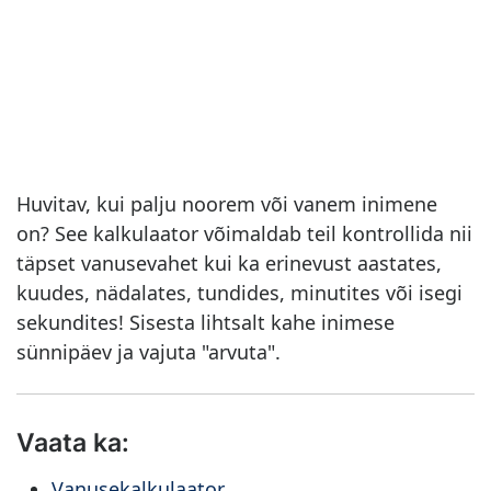
Huvitav, kui palju noorem või vanem inimene
on? See kalkulaator võimaldab teil kontrollida nii
täpset vanusevahet kui ka erinevust aastates,
kuudes, nädalates, tundides, minutites või isegi
sekundites! Sisesta lihtsalt kahe inimese
sünnipäev ja vajuta "arvuta".
Vaata ka:
Vanusekalkulaator