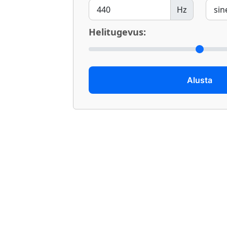
Hz
Helitugevus:
Alusta