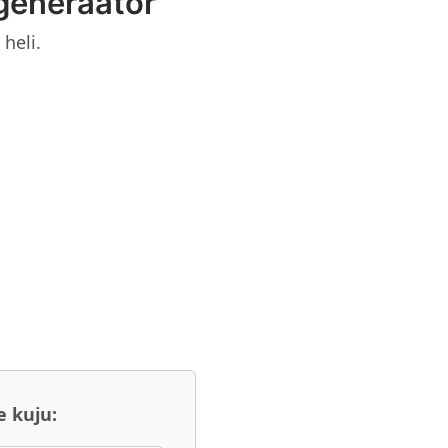
generaator
heli.
e kuju: