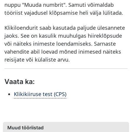
nuppu "Muuda numbrit". Samuti võimaldab
tööriist vajadusel klõpsamise heli välja lülitada.
Klikiloendurit saab kasutada paljude ülesannete
jaoks. See on kasulik muuhulgas hiireklõpsude
või näiteks inimeste loendamiseks. Sarnaste
vahendite abil loevad mõned inimesed näiteks
reisijate või külaliste arvu.
Vaata ka:
Klikikiiruse test (CPS)
Muud tööriistad