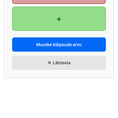
+
Muutke klõpsude arvu
Lähtesta