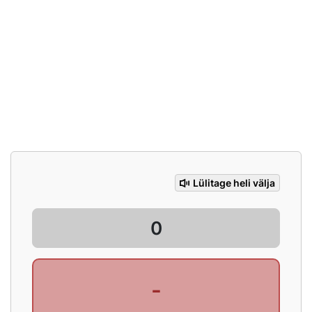
Lülitage heli välja
-